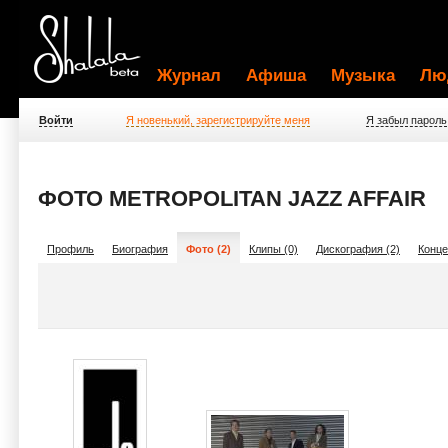
Журнал
Афиша
Музыка
Лю
Войти
Я новенький, зарегистрируйте меня
Я забыл пароль
ФОТО METROPOLITAN JAZZ AFFAIR
Профиль
Биография
Фото (2)
Клипы (0)
Дискография (2)
Конце