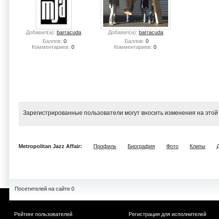
Добавил(а):
barracuda
Добавил(а):
barracuda
Баллов:
0
Баллов:
0
Комментариев:
0
Комментариев:
0
Зарегистрированные пользователи могут вносить изменения на этой
Metropolitan Jazz Affair:
Профиль
Биография
Фото
Клипы
Посетителей на сайте 0
Рейтинг пользователей
Регистрация для исполнителей