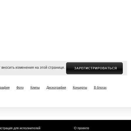
 вносить изменения на этой странице.
графия
Фото
Клипы
Дискография
Концерты
В блогах
истрация для исполнителей
О проекте