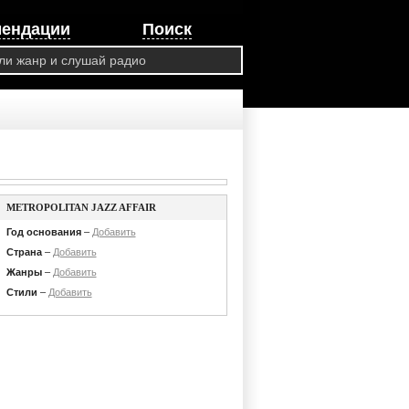
мендации
Поиск
METROPOLITAN JAZZ AFFAIR
Год основания
–
Добавить
Страна
–
Добавить
Жанры
–
Добавить
Стили
–
Добавить