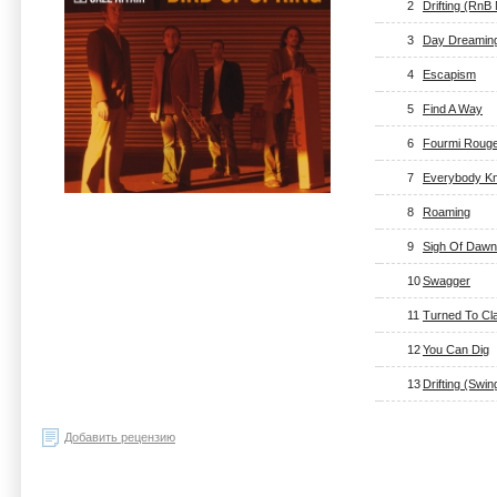
2
Drifting (RnB 
3
Day Dreaming 
4
Escapism
5
Find A Way
6
Fourmi Roug
7
Everybody K
8
Roaming
9
Sigh Of Dawn
10
Swagger
11
Turned To Cl
12
You Can Dig
13
Drifting (Swin
Добавить рецензию