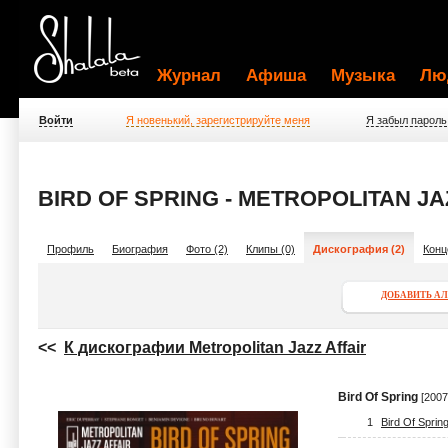
Журнал
Афиша
Музыка
Лю
Войти
Я новенький, зарегистрируйте меня
Я забыл пароль
BIRD OF SPRING - METROPOLITAN JA
Профиль
Биография
Фото (2)
Клипы (0)
Дискография (2)
Конц
ДОБАВИТЬ А
<<
К дискографии Metropolitan Jazz Affair
Bird Of Spring
[2007
1
Bird Of Sprin