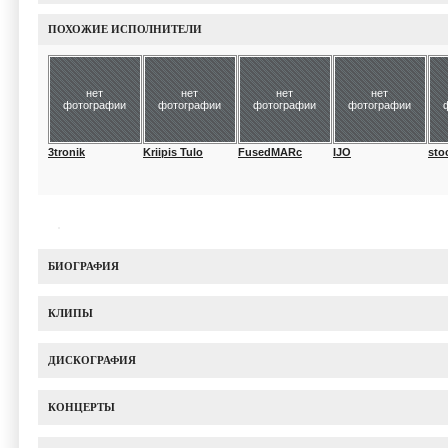
ПОХОЖИЕ ИСПОЛНИТЕЛИ
нет
нет
нет
нет
фотографии
фотографии
фотографии
фотографии
3tronik
Kriipis Tulo
FusedMARc
IJO
sto
БИОГРАФИЯ
КЛИПЫ
ДИСКОГРАФИЯ
КОНЦЕРТЫ