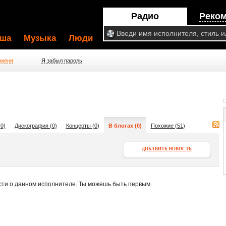
Радио
Реко
ша
Музыка
Люди
 меня
Я забыл пароль
0)
Дискография (0)
Концерты (0)
В блогах (0)
Похожие (51)
ДОБАВИТЬ НОВОСТЬ
сти о данном исполнителе. Ты можешь быть первым.