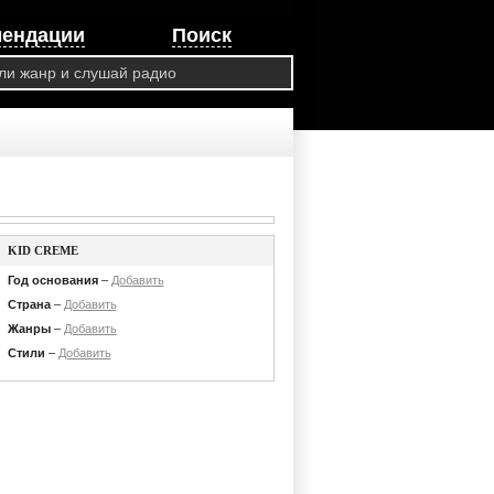
мендации
Поиск
KID CREME
Год основания
–
Добавить
Страна
–
Добавить
Жанры
–
Добавить
Стили
–
Добавить