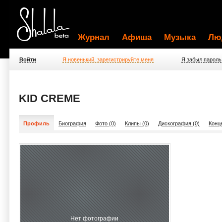
Журнал
Афиша
Музыка
Лю
Войти
Я новенький, зарегистрируйте меня
Я забыл пароль
KID CREME
Профиль
Биография
Фото (0)
Клипы (0)
Дискография (0)
Конц
Нет фотографии