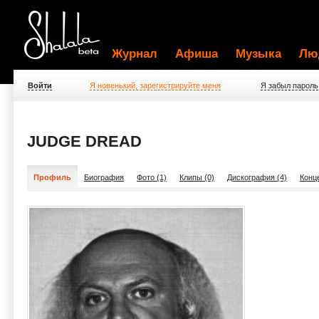
Журнал
Афиша
Музыка
Лю
Войти
Я новенький, зарегистрируйте меня
Я забыл пароль
JUDGE DREAD
Профиль
Биография
Фото (1)
Клипы (0)
Дискография (4)
Конц