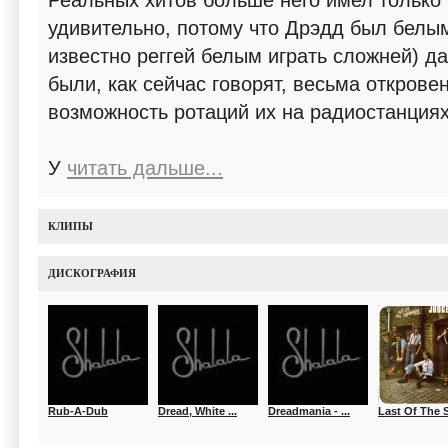
Реальных хитов больше него имел только
удивительно, потому что Дрэдд был белы
известно реггей белым играть сложней) да
были, как сейчас говорят, весьма откров
возможность ротаций их на радиостанциях
У
читать дальше...
КЛИПЫ
ДИСКОГРАФИЯ
Rub-A-Dub
Dread, White ...
Dreadmania - ...
Last Of The S