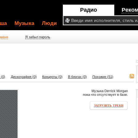
Радио
Реко
ша
Музыка
Люди
 меня
Я забыл пароль
 (0)
Дискография (0)
Концерты (0)
В блогах (0)
Похожие (51)
Музыка Derrick Morgan
пока что отсутствует в базе.
ЗАГРУЗИТЬ ТРЕКИ