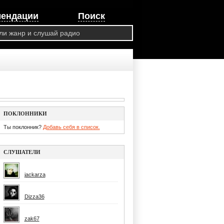
мендации
Поиск
ПОКЛОННИКИ
Ты поклонник?
Добавь себя в список.
СЛУШАТЕЛИ
jackarza
Dizza36
zak67