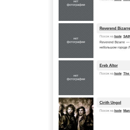
нет
фотографии
Reverend Bizarr
Похож на
Isole
SAI
нет
фотографии
Reverend Bizarre 
небольшом городе Ло
Ereb Altor
Похож на
Isole
The
нет
фотографии
Cirith Ungol
Похож на
Isole
Mani