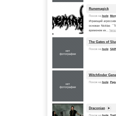
Runemagick
Похож на
Isole
Mor
Играющий агрессивн
основан Nicklas ``T
временем их...
Чита
The Gates of Sl
Похож на
Isole
SAI
нет
фотографии
Witchfinder Gene
Похож на
Isole
Paga
нет
фотографии
Draconian
Похож на
Isole
Trai