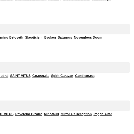
rning Beloveth
Skepticism
Evoken
Saturnus
Novembers Doom
edral
SAINT VITUS
Goatsnake
Spirit Caravan
Candlemass
NT VITUS
Reverend Bizarre
Minotauri
Mirror Of Deception
Pagan Altar