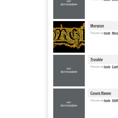
нет
фотографии
Morgion
Похож на
Isole
Mou
Trouble
Похож на
Isole
Cath
нет
фотографии
Count Raven
Похож на
Isole
SAI
нет
фотографии