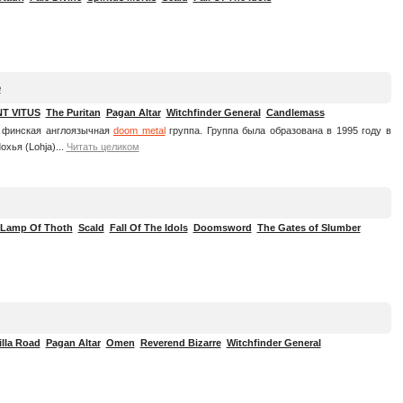
e
NT VITUS
The Puritan
Pagan Altar
Witchfinder General
Candlemass
— финская англоязычная
doom metal
группа. Группа была образована в 1995 году в
хья (Lohja)...
Читать целиком
 Lamp Of Thoth
Scald
Fall Of The Idols
Doomsword
The Gates of Slumber
lla Road
Pagan Altar
Omen
Reverend Bizarre
Witchfinder General