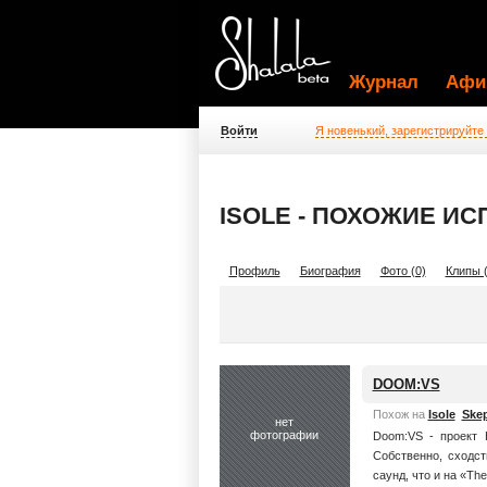
Журнал
Афи
Войти
Я новенький, зарегистрируйте
ISOLE - ПОХОЖИЕ И
Профиль
Биография
Фото (0)
Клипы (
DOOM:VS
Похож на
Isole
Skep
нет
фотографии
Doom:VS - проект 
Собственно, сходст
саунд, что и на «The