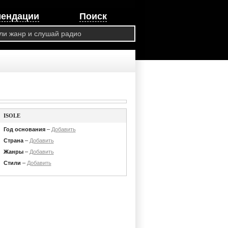
мендации
Поиск
ISOLE
Год основания
–
Добавить
Страна
–
Добавить
Жанры
–
Добавить
Стили
–
Добавить