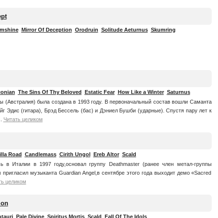
pt
mshine
Mirror Of Deception
Orodruin
Solitude Aeturnus
Skumring
conian
The Sins Of Thy Beloved
Estatic Fear
How Like a Winter
Saturnus
ы (Австралия) была создана в 1993 году. В первоначальный состав вошли Саманта
эйг Эдис (гитара), Брэд Бессель (бас) и Дэниел Бушби (ударные). Спустя пару лет к
..
Читать целиком
lla Road
Candlemass
Cirith Ungol
Ereb Altor
Scald
сь в Италии в 1997 году,основал группу Deathmaster (ранее член метал-группы
м пригласил музыканта Guardian Angel,в сентябре этого года выходит демо «Sacred
ть целиком
ion
tauri
Pale Divine
Spiritus Mortis
Scald
Fall Of The Idols