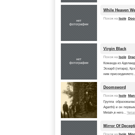
While Heaven We
Похож на
Isole
Doo
нет
фотографии
Virgin Black
Похож на
Isole
Dra
нет
фотографии
Команда из Аделаид
Эскарб (гитара), Кр
ним присоединяетс.
Doomsword
Похож на
Isole
Mani
Группа образовала
Agarthi) и он первы
Metal»,в него...
Чита
Mirror Of Decept
Похож на
Isole
Mino