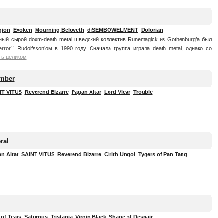
gion
Evoken
Mourning Beloveth
diSEMBOWELMENT
Dolorian
ый сырой doom-death metal шведский коллектив Runemagick из Gothenburg’а был
error`` Rudolfsson’ом в 1990 году. Сначала группа играла death metal, однако со
ть целиком
umber
NT VITUS
Reverend Bizarre
Pagan Altar
Lord Vicar
Trouble
ral
n Altar
SAINT VITUS
Reverend Bizarre
Cirith Ungol
Tygers of Pan Tang
l of Tears
Saturnus
Tristania
Virgin Black
Shape of Despair