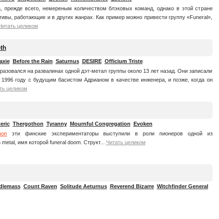
, прежде всего, немереным количеством блэковых команд, однако в этой стране
тивы, работающие и в других жанрах. Как пример можно привести группу «Funeral»,
Читать целиком
th
axie
Before the Rain
Saturnus
DESIRE
Officium Triste
бразовался на развалинах одной дэт-метал группы около 13 лет назад. Они записали
 1996 году с будущим басистом Адрианом в качестве инженера, и позже, когда он
ть целиком
eric
Thergothon
Tyranny
Mournful Congregation
Evoken
hon
эти финские экспериментаторы выступили в роли пионеров одной из
metal, имя которой funeral doom. Структ...
Читать целиком
dlemass
Count Raven
Solitude Aeturnus
Reverend Bizarre
Witchfinder General