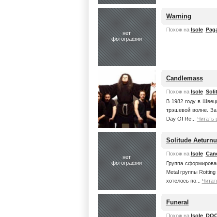
Warning
Похож на
Isole
Paga
нет
фотографии
Candlemass
Похож на
Isole
Soli
В 1982 году в Швец
трэшевой волне. За
Day Of Re...
Читать 
Solitude Aeturnu
Похож на
Isole
Can
нет
фотографии
Группа сформирован
Metal группы Rottin
хотелось по...
Читат
Funeral
Похож на
Isole
DOO