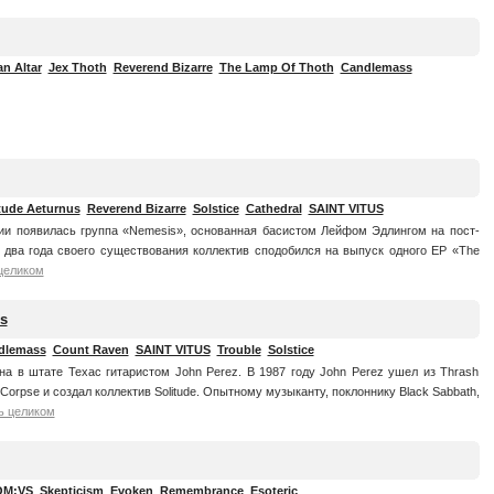
n Altar
Jex Thoth
Reverend Bizarre
The Lamp Of Thoth
Candlemass
tude Aeturnus
Reverend Bizarre
Solstice
Cathedral
SAINT VITUS
ии появилась группа «Nemesis», основанная басистом Лейфом Эдлингом на пост-
 два года своего существования коллектив сподобился на выпуск одного EP «The
целиком
s
dlemass
Count Raven
SAINT VITUS
Trouble
Solstice
а в штате Техас гитаристом John Perez. В 1987 году John Perez ушел из Thrash
g Corpse и создал коллектив Solitude. Опытному музыканту, поклоннику Black Sabbath,
ь целиком
M:VS
Skepticism
Evoken
Remembrance
Esoteric