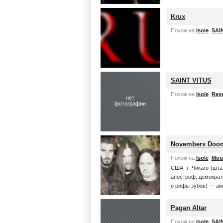
Krux
Похож на
Isole
SAI
SAINT VITUS
Похож на
Isole
Reve
нет
фотографии
Novembers Doo
Похож на
Isole
Mou
США, г. Чикаго (шт
апостроф, демократ
о рифы зубов) — ам
Pagan Altar
Похож на
Isole
SAI