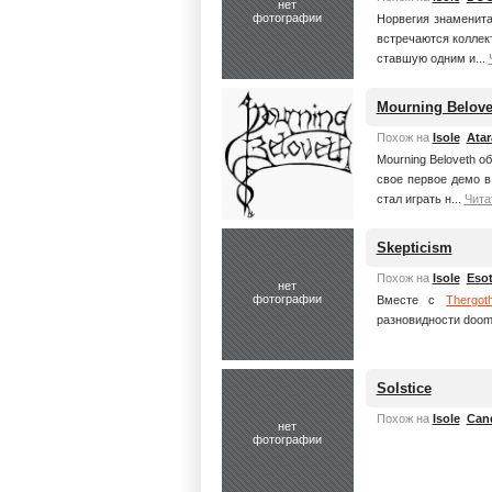
нет
фотографии
Норвегия знаменита
встречаются коллек
ставшую одним и...
Mourning Belove
Похож на
Isole
Atar
Mourning Beloveth о
свое первое демо в
стал играть н...
Чита
Skepticism
Похож на
Isole
Esot
нет
фотографии
Вместе с
Thergot
разновидности doom 
Solstice
Похож на
Isole
Can
нет
фотографии