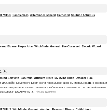
NT VITUS
Candlemass
Witchfinder General
Cathedral
Solitude Aeturnus
rend Bizarre
Pagan Altar
Witchfinder General
The Obsessed
Electric Wizard
m
rning Beloveth
Saturnus
Officium Triste
My Dying Bride
October Tide
ат Иллинойс) Novembers Doom (хотя правильнее было бы использовать в названии
ичные американцы смилостивились и избавили поклонников от спотыканий языком
ериканская дэф/дум-мета...
Читать целиком
NT VITUS
Witchfinder General
Warning
Reverend Bizarre
Cirith Ungol