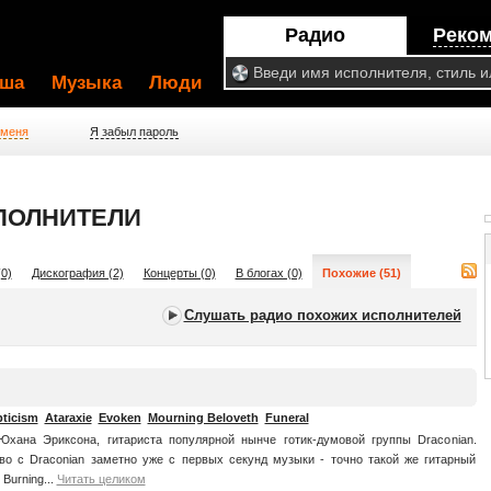
Радио
Реко
ша
Музыка
Люди
 меня
Я забыл пароль
СПОЛНИТЕЛИ
0)
Дискография (2)
Концерты (0)
В блогах (0)
Похожие (51)
Слушать радио похожих исполнителей
ticism
Ataraxie
Evoken
Mourning Beloveth
Funeral
Юхана Эриксона, гитариста популярной нынче готик-думовой группы Draconian.
во с Draconian заметно уже с первых секунд музыки - точно такой же гитарный
 Burning...
Читать целиком