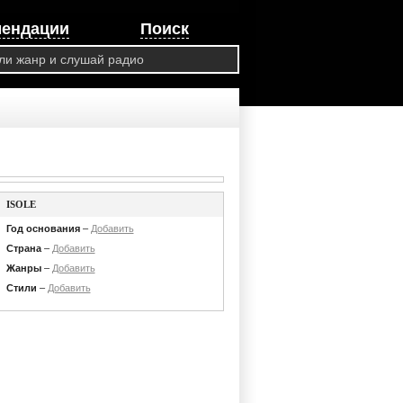
мендации
Поиск
ISOLE
Год основания
–
Добавить
Страна
–
Добавить
Жанры
–
Добавить
Стили
–
Добавить