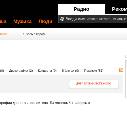
Радио
Реко
ша
Музыка
Люди
 меня
Я забыл пароль
(0)
Дискография (2)
Концерты (0)
В блогах (0)
Похожие (51)
ДОБАВИТЬ ФОТОГРАФИЮ
ографии данного исполнителя. Ты можешь быть первым.