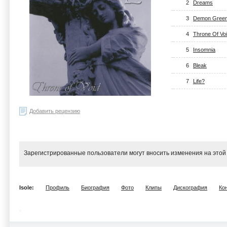
2
Dreams
3
Demon Gree
4
Throne Of Vo
5
Insomnia
6
Bleak
7
Life?
Добавить рецензию
Зарегистрированные пользователи могут вносить изменения на этой
Isole:
Профиль
Биография
Фото
Клипы
Дискография
Ко