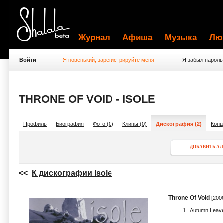
Журнал
Афиша
Музыка
Лю
Войти
Я новенький, зарегистрируйте меня
Я забыл пароль
THRONE OF VOID - ISOLE
Профиль
Биография
Фото (0)
Клипы (0)
Дискография (2)
Конц
ДОБАВИТЬ А
<<
К дискографии Isole
Throne Of Void
[200
1
Autumn Leav