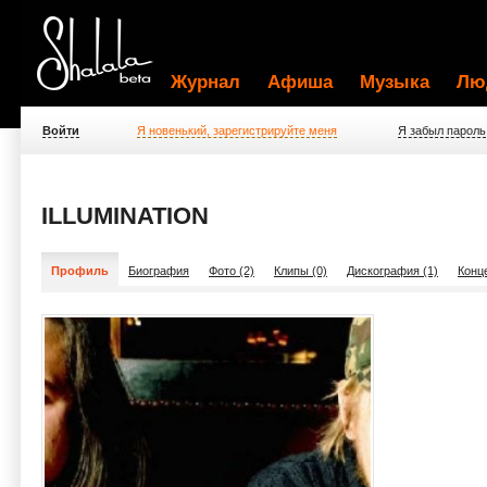
Журнал
Афиша
Музыка
Лю
Войти
Я новенький, зарегистрируйте меня
Я забыл пароль
ILLUMINATION
Профиль
Биография
Фото (2)
Клипы (0)
Дискография (1)
Конц