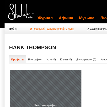
Журнал
Афиша
Музыка
Лю
Войти
Я новенький, зарегистрируйте меня
Я забыл пароль
HANK THOMPSON
Профиль
Биография
Фото (0)
Клипы (0)
Дискография (0)
Конц
Нет фотографии