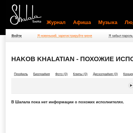
Журнал
Афиша
Музыка
Лю
Войти
Я новенький, зарегистрируйте меня
Я забыл пароль
HAKOB KHALATIAN - ПОХОЖИЕ ИСП
Профиль
Биография
Фото (0)
Клипы (0)
Дискография (0)
Концер
В Шалала пока нет информации о похожих исполнителях.