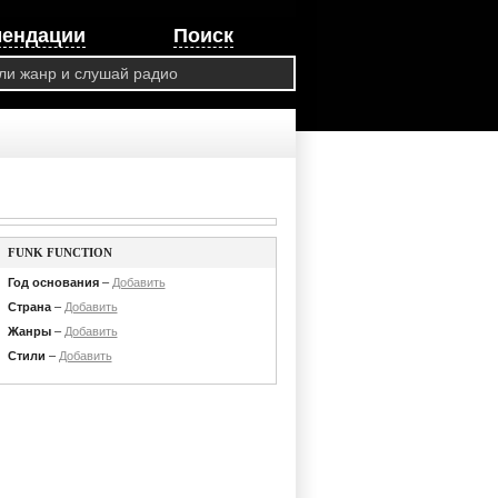
мендации
Поиск
FUNK FUNCTION
Год основания
–
Добавить
Страна
–
Добавить
Жанры
–
Добавить
Стили
–
Добавить