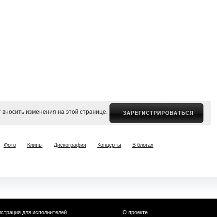
 вносить изменения на этой странице.
Фото
Клипы
Дискография
Концерты
В блогах
истрация для исполнителей
О проекте