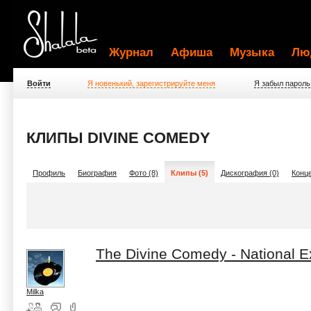
Журнал
Афиша
Музыка
Лю
Войти
Я новенький, зарегистрируйте меня
Я забыл пароль
КЛИПЫ DIVINE COMEDY
Профиль
Биография
Фото (8)
Клипы (5)
Дискография (0)
Конце
The Divine Comedy - National Ex
Milka