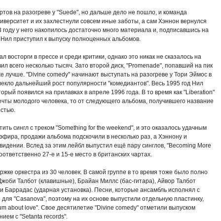
ртов на разогреве у "Suede", но дальше дело не пошло, и команда
иверситет и их захлестнули совсем иные заботы, а сам Хэннон вернулся
 году у него накопилось достаточно много материала и, подписавшись на
", Нил приступил к выпуску полноценных альбомов.
 восторги в прессе и среди критики, однако это никак не сказалось на
л всего несколько тысяч. Зато второй диск, "Promenade", попавший на пик
е лучше. "Divine comedy" начинают выступать на разогреве у Тори Эймос в
лекло дальнейший рост популярности "комедиантов". Весь 1995 год Нил
орый появился на прилавках в апреле 1996 года. В то время как "Liberation"
чты молодого человека, то от следующего альбома, получившего название
стью.
ить сингл с треком "Something for the weekend", и это оказалось удачным
фира, продажи альбома подскочили в несколько раз, а Хэннону и
видении. Вслед за этим лейбл выпустил ещё пару синглов, "Becoming More
 соответственно 27-е и 15-е место в британских чартах.
ржке оркестра из 30 человек. В самой группе в то время тоже было полно
Джоби Талбот (клавишные), Брайан Миллс (бас-гитара), Айвор Талбот
ги Баррадас (ударная установка). Песни, которые ансамбль исполнял с
для "Casanova", поэтому на их основе выпустили отдельную пластинку,
um about love". Свое десятилетие "Divine comedy" отметили выпуском
нием с "Setanta records".