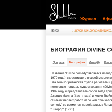
Журнал
Афи
Войти
Я новенький, зарегистрируйте
БИОГРАФИЯ DIVINE 
Профиль
Биография
Фото (8)
Клипы
Название "Divine comedy" является псевд
1970 года), скрестившего в своей музыке эл
Эта великобританская группа работала и ра
некоторые периоды существования «Divine
1989 году и представляла собой тогда три
Джордж Макула (бас-гитара) и Кевин Трэйно
стиль их первых работ мало чем отличалс
comedy" со временем перебрались в Лондон 
"Europop" (1991).