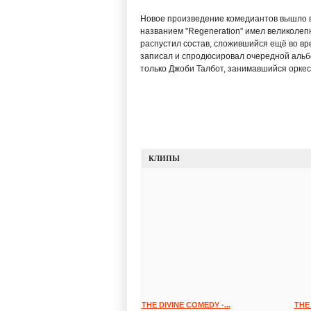
Новое произведение комедиантов вышло в 2
названием "Regeneration" имел великолепн
распустил состав, сложившийся ещё во вре
записал и спродюсировал очередной альбом
только Джоби Талбот, занимавшийся оркес
КЛИПЫ
THE DIVINE COMEDY -...
THE 