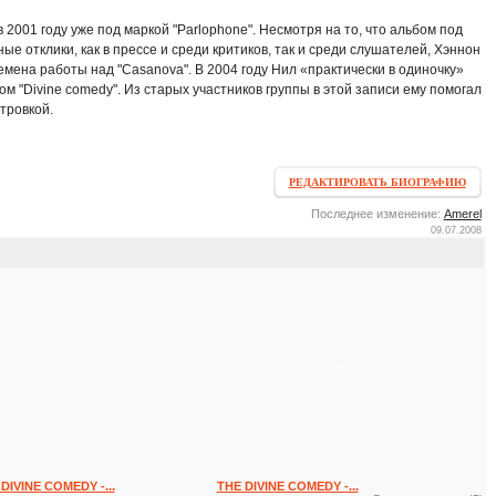
001 году уже под маркой "Parlophone". Несмотря на то, что альбом под
ые отклики, как в прессе и среди критиков, так и среди слушателей, Хэннон
мена работы над "Casanova". В 2004 году Нил «практически в одиночку»
 "Divine comedy". Из старых участников группы в этой записи ему помогал
тровкой.
РЕДАКТИРОВАТЬ БИОГРАФИЮ
Последнее изменение:
Amerel
09.07.2008
DIVINE COMEDY -...
THE DIVINE COMEDY -...