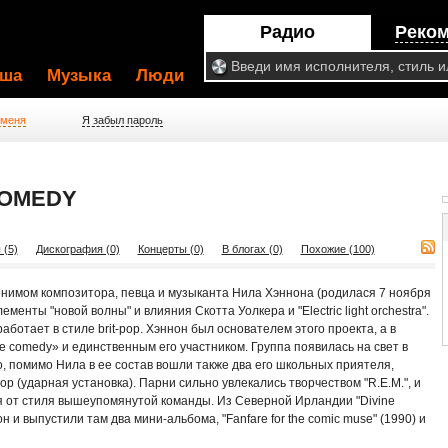
Радио
Реко
ша
Музыка
Люди
 меня
Я забыл пароль
COMEDY
 (5)
Дискография (0)
Концерты (0)
В блогах (0)
Похожие (100)
онимом композитора, певца и музыканта Нила Хэннона (родилася 7 ноября
ементы "новой волны" и влияния Скотта Уолкера и "Electric light orchestra".
ботает в стиле brit-pop. Хэннон был основателем этого проекта, а в
 comedy» и единственным его участником. Группа появилась на свет в
о, помимо Нила в ее состав вошли также два его школьных приятеля,
р (ударная установка). Парни сильно увлекались творчеством "R.E.M.", и
я от стиля вышеупомянутой команды. Из Северной Ирландии "Divine
и выпустили там два мини-альбома, "Fanfare for the comic muse" (1990) и