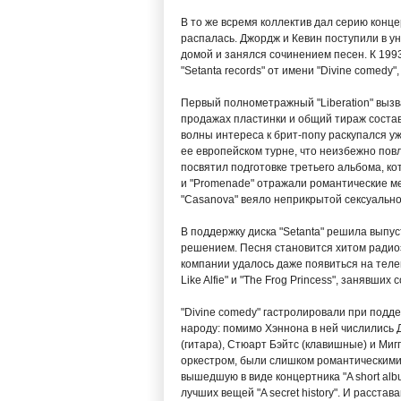
В то же всремя коллектив дал серию конце
распалась. Джордж и Кевин поступили в ун
домой и занялся сочинением песен. К 1993
"Setanta records" от имени "Divine comedy
Первый полнометражный "Liberation" вызвал
продажах пластинки и общий тираж состави
волны интереса к брит-попу раскупался уж
ее европейском турне, что неизбежно пов
посвятил подготовке третьего альбома, кот
и "Promenade" отражали романтические ме
"Casanova" веяло неприкрытой сексуально
В поддержку диска "Setanta" решила выпуст
решением. Песня становится хитом радиоэ
компании удалось даже появиться на теле
Like Alfie" и "The Frog Princess", занявших
"Divine comedy" гастролировали при подде
народу: помимо Хэннона в ней числились 
(гитара), Стюарт Бэйтс (клавишные) и Миг
оркестром, были слишком романтическими 
вышедшую в виде концертника "A short alb
лучших вещей "A secret history". И расстава