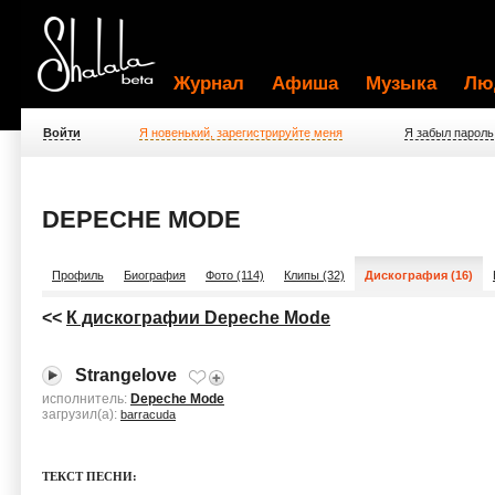
Журнал
Афиша
Музыка
Лю
Войти
Я новенький, зарегистрируйте меня
Я забыл пароль
DEPECHE MODE
Профиль
Биография
Фото (114)
Клипы (32)
Дискография (16)
<<
К дискографии Depeche Mode
Strangelove
исполнитель:
Depeche Mode
загрузил(а):
barracuda
ТЕКСТ ПЕСНИ: