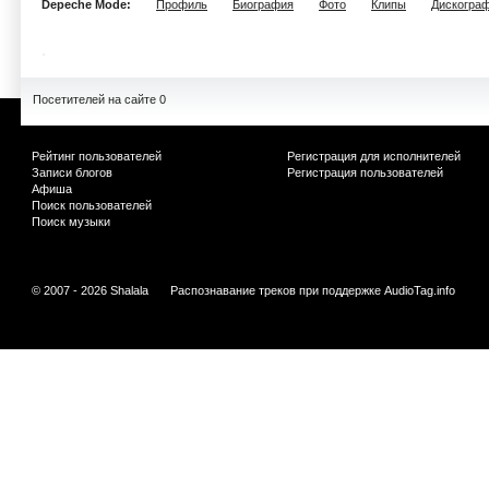
Depeche Mode:
Профиль
Биография
Фото
Клипы
Дискогра
Посетителей на сайте 0
Рейтинг пользователей
Регистрация для исполнителей
Записи блогов
Регистрация пользователей
Афиша
Поиск пользователей
Поиск музыки
© 2007 - 2026 Shalala
Распознавание треков при поддержке
AudioTag.info