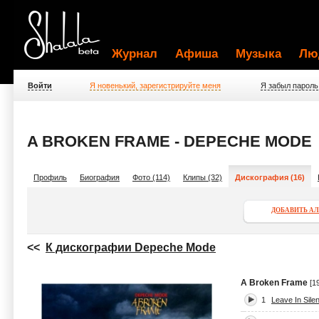
Журнал
Афиша
Музыка
Лю
Войти
Я новенький, зарегистрируйте меня
Я забыл пароль
A BROKEN FRAME - DEPECHE MODE
Профиль
Биография
Фото (114)
Клипы (32)
Дискография (16)
ДОБАВИТЬ А
<<
К дискографии Depeche Mode
A Broken Frame
[1
1
Leave In Sile