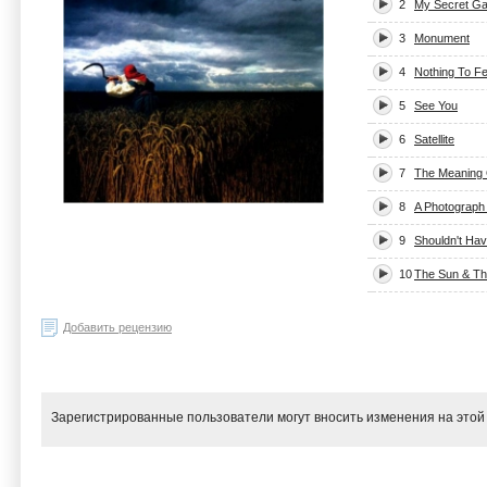
2
My Secret G
3
Monument
4
Nothing To F
5
See You
6
Satellite
7
The Meaning 
8
A Photograph
9
Shouldn't Ha
10
The Sun & The
Добавить рецензию
Зарегистрированные пользователи могут вносить изменения на этой