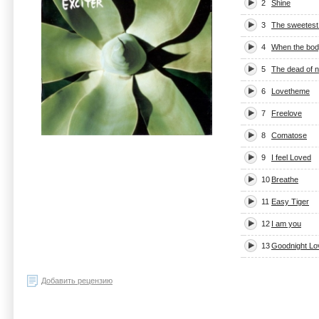
2
Shine
3
The sweetest 
4
When the bo
5
The dead of n
6
Lovetheme
7
Freelove
8
Comatose
9
I feel Loved
10
Breathe
11
Easy Tiger
12
I am you
13
Goodnight Lo
Добавить рецензию