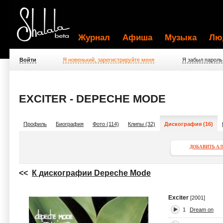
Журнал
Афиша
Музыка
Лю
Войти
Я новенький, зарегистрируйте меня
Я забыл пароль
EXCITER - DEPECHE MODE
Профиль
Биография
Фото (114)
Клипы (32)
Дискография (16)
ДОБАВИТЬ А
<<
К дискографии Depeche Mode
Exciter
[2001]
1
Dream on