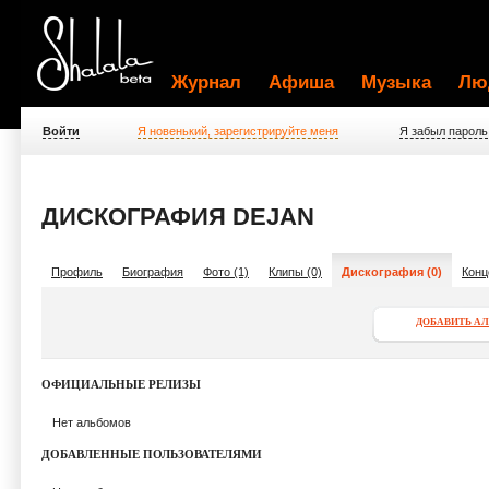
Журнал
Афиша
Музыка
Лю
Войти
Я новенький, зарегистрируйте меня
Я забыл пароль
ДИСКОГРАФИЯ DEJAN
Профиль
Биография
Фото (1)
Клипы (0)
Дискография (0)
Конц
ДОБАВИТЬ А
ОФИЦИАЛЬНЫЕ РЕЛИЗЫ
Нет альбомов
ДОБАВЛЕННЫЕ ПОЛЬЗОВАТЕЛЯМИ