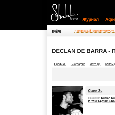
Журнал
Афи
Войти
Я новенький, зарегистрируйте
DECLAN DE BARRA -
Профиль
Биография
Фото (0)
Клипы (
Clann Zu
Похож на
Declan De
Is Your Captain Spe