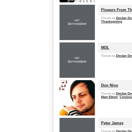
Flowers From T
Похож на
Declan De
нет
Thanksgiving
фотографии
MDL
Похож на
Declan De
нет
фотографии
Don Nino
Похож на
Declan De
Matt Elliott
Centena
Peter James
Похож на
Declan De