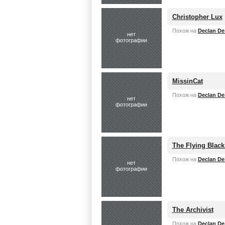
Christopher Lux
Похож на
Declan De
нет
фотографии
MissinCat
Похож на
Declan De
нет
фотографии
The Flying Black
Похож на
Declan De
нет
фотографии
The Archivist
Похож на
Declan De