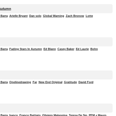
 Autumn
 Barra
Arielle Bryant
Dan solo
Global Warning
Zach Bronow
Lotte
 Barra
Fading Stars In Autumn
Ed Blann
Casey Baker
Ed Laurie
Bohn
 Barra
Onelinedrawing
Far
New End Original
Gratitude
David Ford
 Barra
banco
Franco Battiato
Oliviero Malaspina
Teresa De Sio
PFM + Mauro