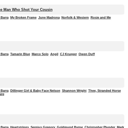
he Man Who Shot Your Cousin
 Barra
My Broken Frame
June Madrona
Norfolk & Western
Rosie and Me
 Barra
Tamarin Blue
Marco Solo
Angil
CJ Krueger
Owen Duff
 Barra
Dillinger Girl & Baby Face Nelson
Shannon Wright
Thee, Stranded Horse
ire
 Barra
Heartstrings
Sergius Gregory
Goldmund Byrne
Christopher Plunder
Mark