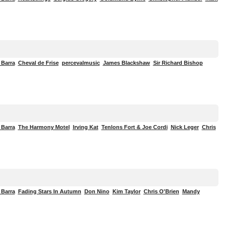
 Barra
Cheval de Frise
percevalmusic
James Blackshaw
Sir Richard Bishop
 Barra
The Harmony Motel
Irving Kat
Tenlons Fort & Joe Cordi
Nick Leger
Chris
 Barra
Fading Stars In Autumn
Don Nino
Kim Taylor
Chris O'Brien
Mandy