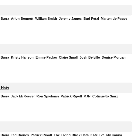
 Barra
Arlon Bennett
William Smith
Jeremy James
Bud Petal
Marten de Paepe
 Barra
Kristy Hanson
Emme Packer
Claire Small
Josh Belville
Denise Morgan
 Hats
 Barra
Jack McKeever
Ron Spielman
Patrick Ripoll
KJN
Cotisuelto Smrz
 Barra
Ted Barnes
Patrick Ripoll
The Flying Black Hats
Kate Eve
My Kappa