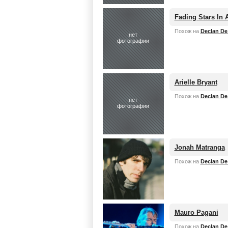
Fading Stars In
Похож на
Declan De
нет
фотографии
Arielle Bryant
Похож на
Declan De
нет
фотографии
Jonah Matranga
Похож на
Declan De
Mauro Pagani
Похож на
Declan De