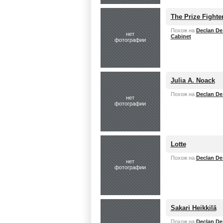
The Prize Fighter
Похож на
Declan De
нет
Cabinet
фотографии
Julia A. Noack
Похож на
Declan De
нет
фотографии
Lotte
Похож на
Declan De
нет
фотографии
Sakari Heikkilä
Похож на
Declan De