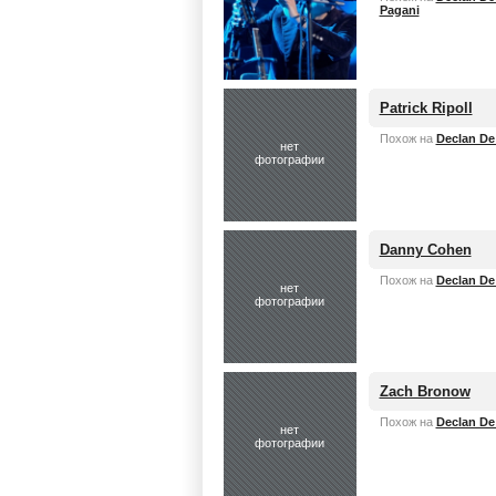
Pagani
Patrick Ripoll
Похож на
Declan De
нет
фотографии
Danny Cohen
Похож на
Declan De
нет
фотографии
Zach Bronow
Похож на
Declan De
нет
фотографии