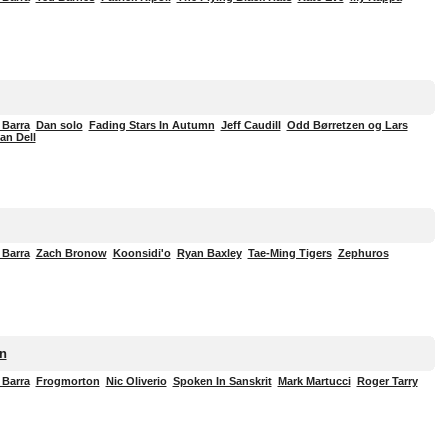
 Barra
Dan solo
Fading Stars In Autumn
Jeff Caudill
Odd Børretzen og Lars
an Dell
 Barra
Zach Bronow
Koonsidi'o
Ryan Baxley
Tae-Ming Tigers
Zephuros
in
 Barra
Frogmorton
Nic Oliverio
Spoken In Sanskrit
Mark Martucci
Roger Tarry