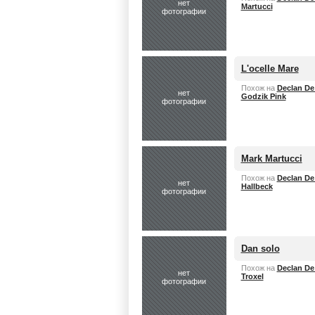
нет
Martucci
фотографии
L'ocelle Mare
Похож на
Declan De
нет
Godzik Pink
фотографии
Mark Martucci
Похож на
Declan De
нет
Hallbeck
фотографии
Dan solo
Похож на
Declan De
нет
Troxel
фотографии