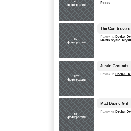
нет
Roots
фотографии
The Comb-overs
Похож на
Declan De
нет
Martin Myhre
Krysti
фотографии
Justin Grounds
Похож на
Declan De
нет
фотографии
Matt Duane Griff
Похож на
Declan De
нет
фотографии