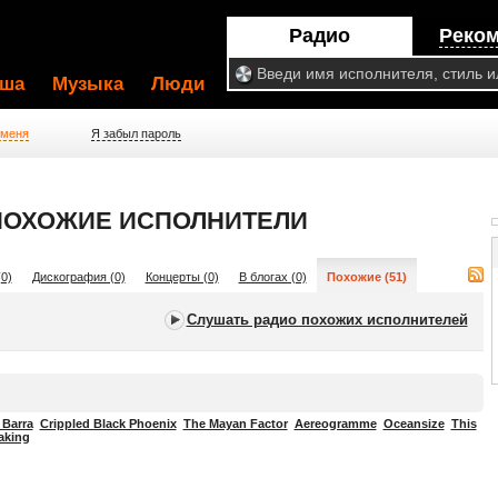
Радио
Реко
ша
Музыка
Люди
 меня
Я забыл пароль
 ПОХОЖИЕ ИСПОЛНИТЕЛИ
0)
Дискография (0)
Концерты (0)
В блогах (0)
Похожие (51)
Слушать радио похожих исполнителей
 Barra
Crippled Black Phoenix
The Mayan Factor
Aereogramme
Oceansize
This
aking