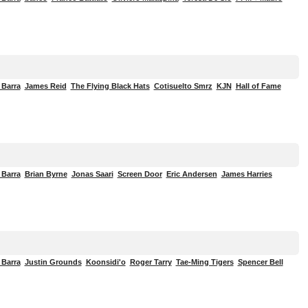
 Barra
James Reid
The Flying Black Hats
Cotisuelto Smrz
KJN
Hall of Fame
 Barra
Brian Byrne
Jonas Saari
Screen Door
Eric Andersen
James Harries
 Barra
Justin Grounds
Koonsidi'o
Roger Tarry
Tae-Ming Tigers
Spencer Bell