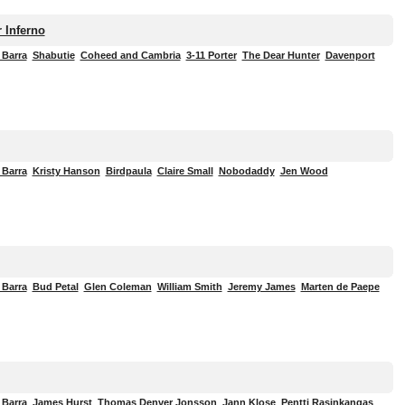
 Inferno
 Barra
Shabutie
Coheed and Cambria
3-11 Porter
The Dear Hunter
Davenport
 Barra
Kristy Hanson
Birdpaula
Claire Small
Nobodaddy
Jen Wood
 Barra
Bud Petal
Glen Coleman
William Smith
Jeremy James
Marten de Paepe
 Barra
James Hurst
Thomas Denver Jonsson
Jann Klose
Pentti Rasinkangas