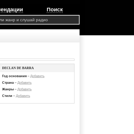
мендации
Поиск
DECLAN DE BARRA
Год основания
–
Добавить
Страна
–
Добавить
Жанры
–
Добавить
Стили
–
Добавить