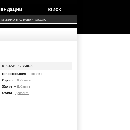
мендации
Поиск
DECLAN DE BARRA
Год основания
–
Добавить
Страна
–
Добавить
Жанры
–
Добавить
Стили
–
Добавить