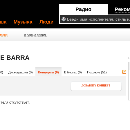
Радио
Реко
ша
Музыка
Люди
 меня
Я забыл пароль
E BARRA
0)
Дискография (0)
Концерты (0)
В блогах (0)
Похожие (51)
ДОБАВИТЬ КОНЦЕРТ
теля отсутствует.