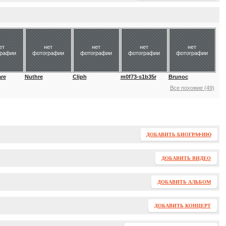
ет
нет
нет
нет
нет
графии
фотографии
фотографии
фотографии
фотографии
re
Nuthre
Cliph
m0f73-s1b35r
Brunoc
Все похожие (49)
ДОБАВИТЬ БИОГРАФИЮ
ДОБАВИТЬ ВИДЕО
ДОБАВИТЬ АЛЬБОМ
ДОБАВИТЬ КОНЦЕРТ