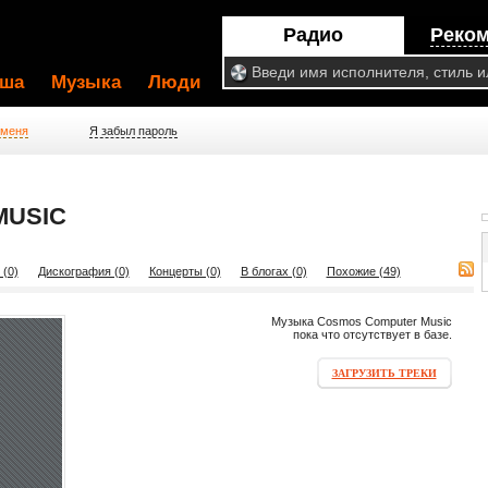
Радио
Реко
ша
Музыка
Люди
 меня
Я забыл пароль
MUSIC
 (0)
Дискография (0)
Концерты (0)
В блогах (0)
Похожие (49)
Музыка Cosmos Computer Music
пока что отсутствует в базе.
ЗАГРУЗИТЬ ТРЕКИ