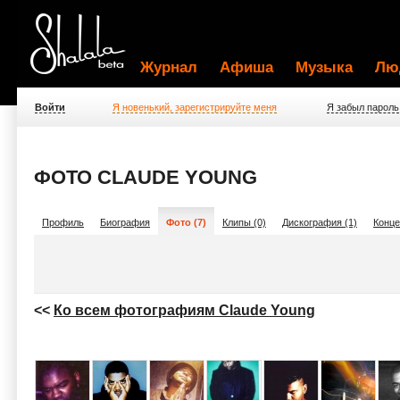
Журнал
Афиша
Музыка
Лю
Войти
Я новенький, зарегистрируйте меня
Я забыл пароль
ФОТО CLAUDE YOUNG
Профиль
Биография
Фото (7)
Клипы (0)
Дискография (1)
Конце
<<
Ко всем фотографиям Claude Young