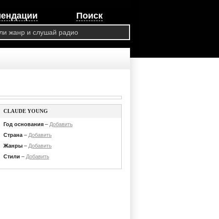
мендации
Поиск
CLAUDE YOUNG
Год основания
–
Добавить
Страна
–
Добавить
Жанры
–
Добавить
Стили
–
Добавить