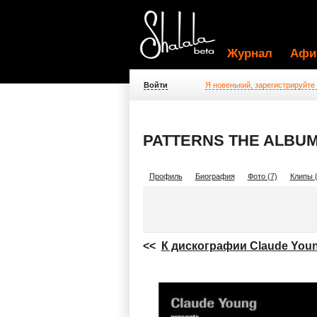
Журнал
Афи
Войти
Я новенький, зарегистрируйте
PATTERNS THE ALBUM
Профиль
Биография
Фото (7)
Клипы (
<<
К дискографии Claude You