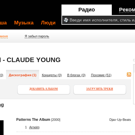
Радио
Реко
ша
Музыка
Люди
 меня
Я забыл пароль
 - CLAUDE YOUNG
0)
Дискография (1)
Концерты (0)
В блогах (0)
Похожие (51)
ДОБАВИТЬ АЛЬБОМ
ЗАГРУЗИТЬ ТРЕКИ
ng
Patterns The Album
[2000]
Djax-Up-Beats
1
Arneim