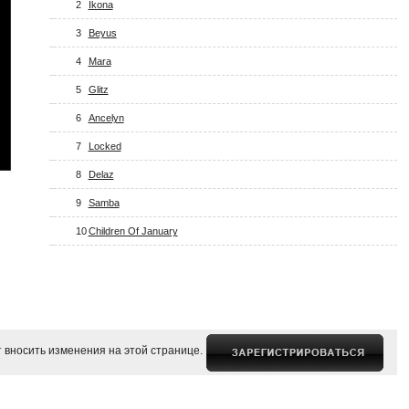
2
Ikona
3
Beyus
4
Mara
5
Glitz
6
Ancelyn
7
Locked
8
Delaz
9
Samba
10
Children Of January
 вносить изменения на этой странице.