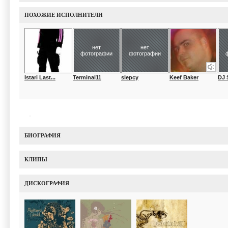
ПОХОЖИЕ ИСПОЛНИТЕЛИ
нет
нет
фотографии
фотографии
Istari Last...
Terminal11
slepcy
Keef Baker
DJ 
БИОГРАФИЯ
КЛИПЫ
ДИСКОГРАФИЯ