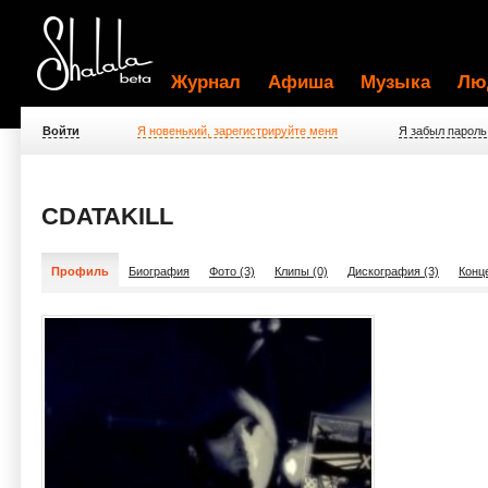
Журнал
Афиша
Музыка
Лю
Войти
Я новенький, зарегистрируйте меня
Я забыл пароль
CDATAKILL
Профиль
Биография
Фото (3)
Клипы (0)
Дискография (3)
Конц