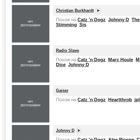
Christian Burkhardt
Похож на
Catz 'n Dogz
Johnny D
The
нет
Stimming
Sis
фотографии
Radio Slave
Похож на
Catz 'n Dogz
Marc Houle
M
нет
Dice
Johnny D
фотографии
Gaiser
Похож на
Catz 'n Dogz
Heartthrob
jp
нет
фотографии
Johnny D
Похож на
Catz 'n Dogz
Alex Picone
C