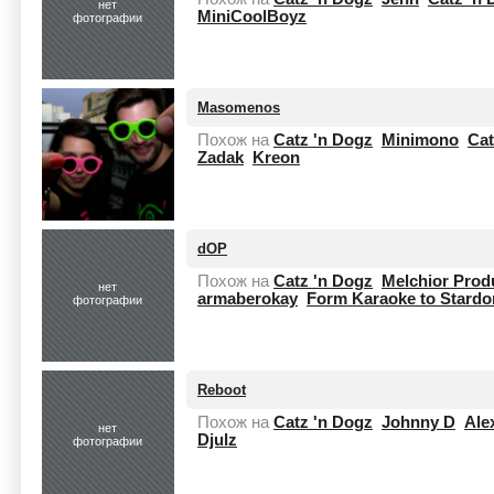
нет
MiniCoolBoyz
фотографии
Masomenos
Похож на
Catz 'n Dogz
Minimono
Cat
Zadak
Kreon
dOP
Похож на
Catz 'n Dogz
Melchior Prod
нет
armaberokay
Form Karaoke to Stard
фотографии
Reboot
Похож на
Catz 'n Dogz
Johnny D
Ale
нет
Djulz
фотографии