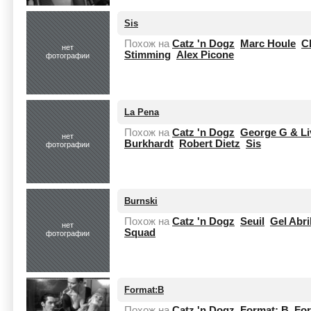
Sis
Похож на
Catz 'n Dogz
Marc Houle
C
нет
Stimming
Alex Picone
фотографии
La Pena
Похож на
Catz 'n Dogz
George G & Li
нет
Burkhardt
Robert Dietz
Sis
фотографии
Burnski
Похож на
Catz 'n Dogz
Seuil
Gel Abri
нет
Squad
фотографии
Format:B
Похож на
Catz 'n Dogz
Format: B
Fo