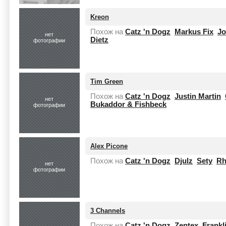
Kreon
Похож на
Catz 'n Dogz
Markus Fix
Jo
нет
Dietz
фотографии
Tim Green
Похож на
Catz 'n Dogz
Justin Martin
нет
Bukaddor & Fishbeck
фотографии
Alex Picone
Похож на
Catz 'n Dogz
Djulz
Sety
Rh
нет
фотографии
3 Channels
Похож на
Catz 'n Dogz
Zentex
Frankl