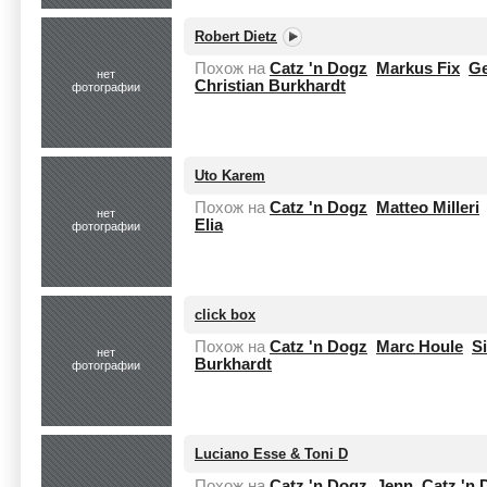
Robert Dietz
Похож на
Catz 'n Dogz
Markus Fix
Ge
нет
Christian Burkhardt
фотографии
Uto Karem
Похож на
Catz 'n Dogz
Matteo Milleri
нет
Elia
фотографии
click box
Похож на
Catz 'n Dogz
Marc Houle
S
нет
Burkhardt
фотографии
Luciano Esse & Toni D
Похож на
Catz 'n Dogz
Jenn
Catz 'n 