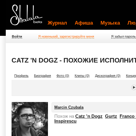
Журнал
Афиша
Музыка
Лю
Войти
Я новенький, зарегистрируйте меня
Я забыл пароль
CATZ 'N DOGZ - ПОХОЖИЕ ИСПОЛНИ
Профиль
Биография
Фото (0)
Клипы (0)
Дискография (0)
Концер
Marcin Czubala
Похож на
Catz 'n Dogz
Gurtz
Franco 
Inspirescu