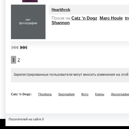
Heartthrob
Похож на
Catz 'n Dogz
Marc Houle
tr
нет
Shannon
фотографии
1
2
Зарегистрированные пользователи могут вносить изменения на этой
Catz 'n Dogz:
Профиль
Биография
Фото
Клипы
Дискографи
Посетителей на сайте 0