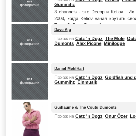
нет
Gummihz
фотографии
3 channels - это Deeop и Ketiov . И
2003, когда Ketiov начал крутить св
Taras Caffe, а Deeop был уже широко
Dave Aju
...
Читать целиком
Похож на
Catz 'n Dogz
The Mole
Oct
нет
Dumonts
Alex Picone
Minilogue
фотографии
Daniel MehlHart
Похож на
Catz 'n Dogz
Goldfish und 
нет
Gummihz
Einmusik
фотографии
Guillaume & The Coutu Dumonts
Похож на
Catz 'n Dogz
Onur Özer
Lo