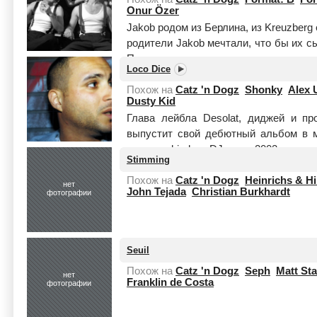
Onur Özer
Jakob родом из Берлина, из Kreuzberg
родители Jakob мечтали, что бы их с
После долгих и успешных лет посещ
Loco Dice
Jakob наконец то понял, ...
Читать цел
Похож на
Catz 'n Dogz
Shonky
Alex 
Dusty Kid
Глава лейбла Desolat, диджей и п
выпустит свой дебютный альбом в м
году как hip-hop DJ, но в 2002-м год
Stimming
Buttr...
Читать целиком
Похож на
Catz 'n Dogz
Heinrichs & Hi
нет
John Tejada
Christian Burkhardt
фотографии
Seuil
Похож на
Catz 'n Dogz
Seph
Matt Sta
нет
Franklin de Costa
фотографии