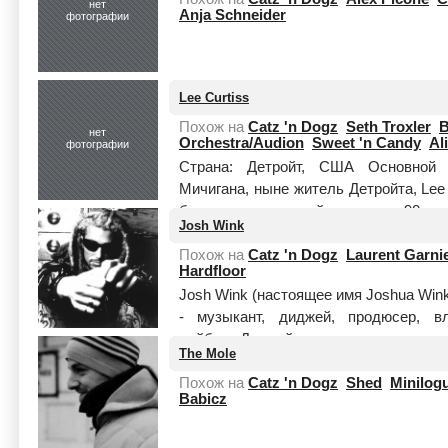
нет
Anja Schneider
фотографии
Lee Curtiss
Похож на
Catz 'n Dogz
Seth Troxler
B
нет
Orchestra/Audion
Sweet 'n Candy
Al
фотографии
Страна: Детройт, США Основной 
Мичигана, ныне житель Детройта, Lee
бэкграунд со второй половины 90-х -
Josh Wink
смеш...
Читать целиком
Похож на
Catz 'n Dogz
Laurent Garni
Hardfloor
Josh Wink (настоящее имя Joshua Win
- музыкант, диджей, продюсер, в
лейбла. Диджей-первопроходец амери
The Mole
стил...
Читать целиком
Похож на
Catz 'n Dogz
Shed
Minilog
Babicz