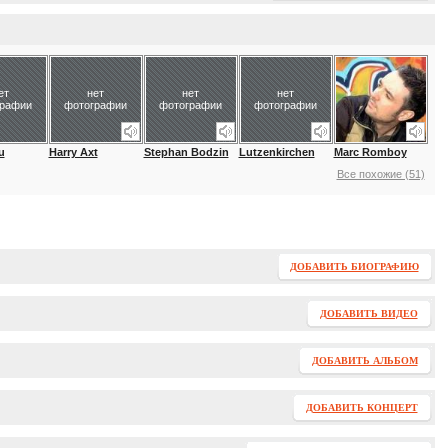
ет
нет
нет
нет
графии
фотографии
фотографии
фотографии
u
Harry Axt
Stephan Bodzin
Lutzenkirchen
Marc Romboy
Все похожие (51)
ДОБАВИТЬ БИОГРАФИЮ
ДОБАВИТЬ ВИДЕО
ДОБАВИТЬ АЛЬБОМ
ДОБАВИТЬ КОНЦЕРТ