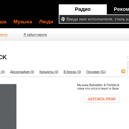
Радио
Реко
ша
Музыка
Люди
 меня
Я забыл пароль
CK
 (0)
Дискография (0)
Концерты (0)
В блогах (0)
Похожие (51)
Музыка Bukaddor & Fishbeck
пока что отсутствует в базе.
ЗАГРУЗИТЬ ТРЕКИ