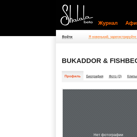
Журнал
Афи
Войти
Я новенький, зарегистрируйте
BUKADDOR & FISHBE
Профиль
Биография
Фото (0)
Клипы
Нет фотографии