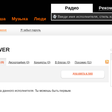
Радио
Реко
ша
Музыка
Люди
 меня
Я забыл пароль
WER
(0)
Дискография (0)
Концерты (0)
В блогах (0)
Похожие (51)
ДОБАВИТЬ КЛИП
па данного исполнителя. Ты можешь быть первым.