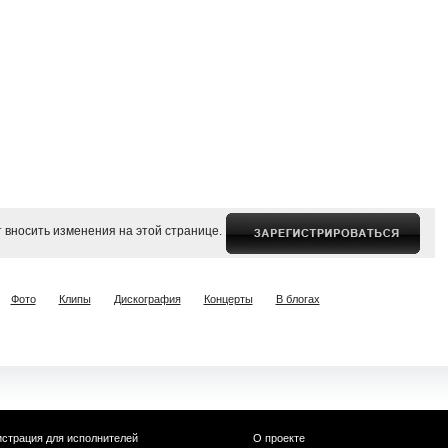
 вносить изменения на этой странице.
Фото
Клипы
Дискография
Концерты
В блогах
истрация для исполнителей
О проекте