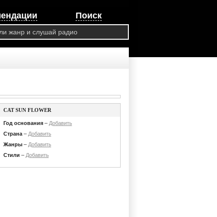
мендации
Поиск
CAT SUN FLOWER
Год основания
–
Добавить
Страна
–
Добавить
Жанры
–
Добавить
Стили
–
Добавить