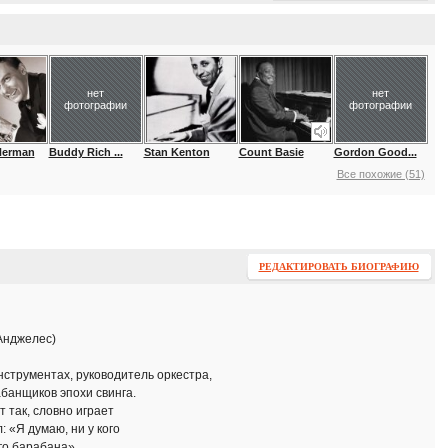
нет
нет
фотографии
фотографии
Herman
Buddy Rich ...
Stan Kenton
Count Basie
Gordon Good...
Все похожие (51)
РЕДАКТИРОВАТЬ БИОГРАФИЮ
-Анджелес)
струментах, руководитель оркестра,
банщиков эпохи свинга.
т так, словно играет
 «Я думаю, ни у кого
го барабана».