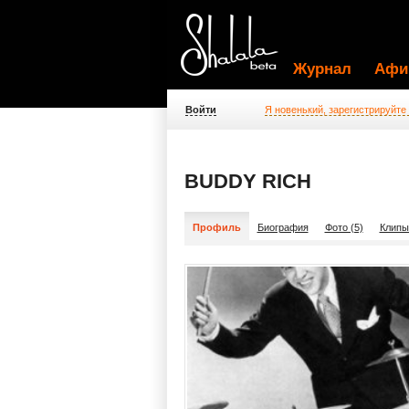
Журнал
Афи
Войти
Я новенький, зарегистрируйте
BUDDY RICH
Профиль
Биография
Фото (5)
Клипы