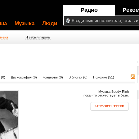
Радио
Реко
ша
Музыка
Люди
 меня
Я забыл пароль
 (0)
Дискография (6)
Концерты (0)
В блогах (0)
Похожие (51)
Музыка Buddy Rich
пока что отсутствует в базе.
ЗАГРУЗИТЬ ТРЕКИ