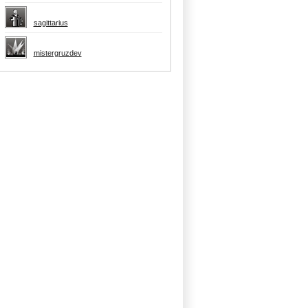
sagittarius
mistergruzdev