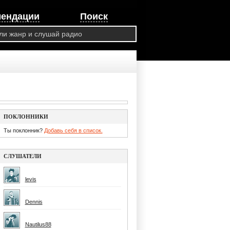
мендации
Поиск
ПОКЛОННИКИ
Ты поклонник?
Добавь себя в список.
СЛУШАТЕЛИ
levis
Dennis
Nautilus88