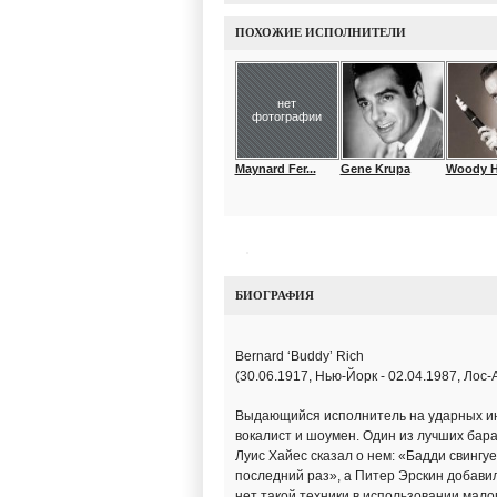
ПОХОЖИЕ ИСПОЛНИТЕЛИ
нет
фотографии
Maynard Fer...
Gene Krupa
Woody 
БИОГРАФИЯ
Bernard ‘Buddy’ Rich
(30.06.1917, Нью-Йорк - 02.04.1987, Лос
Выдающийся исполнитель на ударных ин
вокалист и шоумен. Один из лучших бара
Луис Хайес сказал о нем: «Бадди свингуе
последний раз», а Питер Эрскин добавил:
нет такой техники в использовании мало