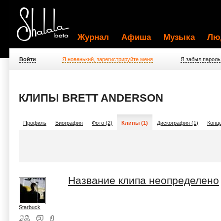
Журнал
Афиша
Музыка
Лю
Войти
Я новенький, зарегистрируйте меня
Я забыл пароль
КЛИПЫ BRETT ANDERSON
Профиль
Биография
Фото (2)
Клипы (1)
Дискография (1)
Конце
Название клипа неопределено
Starbuck