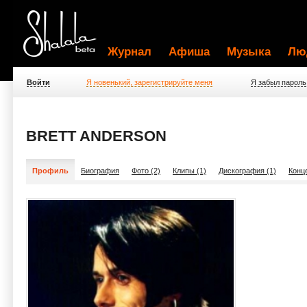
Журнал
Афиша
Музыка
Лю
Войти
Я новенький, зарегистрируйте меня
Я забыл пароль
BRETT ANDERSON
Профиль
Биография
Фото (2)
Клипы (1)
Дискография (1)
Конц