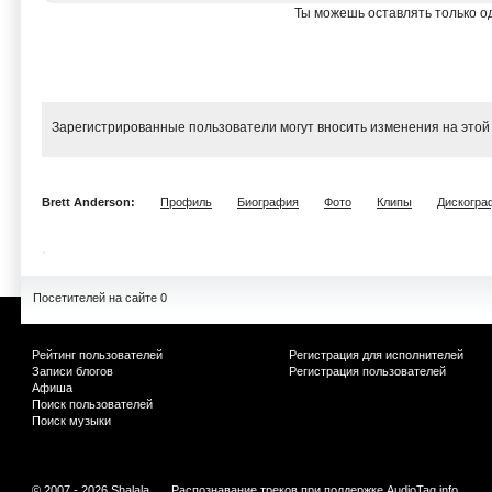
Ты можешь оставлять только од
Зарегистрированные пользователи могут вносить изменения на этой
Brett Anderson:
Профиль
Биография
Фото
Клипы
Дискогра
Посетителей на сайте 0
Рейтинг пользователей
Регистрация для исполнителей
Записи блогов
Регистрация пользователей
Афиша
Поиск пользователей
Поиск музыки
© 2007 - 2026 Shalala
Распознавание треков при поддержке
AudioTag.info