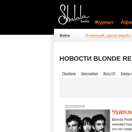
Журнал
Афи
Войти
Я новенький, зарегистрируйте
НОВОСТИ BLONDE R
Профиль
Биография
Фото (3)
Клипы (
Исполнители
Чудесн
Blonde Redh
неизвестная
это не глав