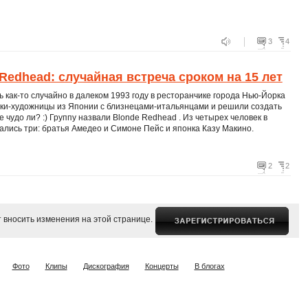
3
4
Redhead: случайная встреча сроком на 15 лет
 как-то случайно в далеком 1993 году в ресторанчике города Нью-Йорка
тки-художницы из Японии с близнецами-итальянцами и решили создать
не чудо ли? :) Группу назвали Blonde Redhead . Из четырех человек в
ались три: братья Амедео и Симоне Пейс и японка Казу Макино.
2
2
 вносить изменения на этой странице.
Фото
Клипы
Дискография
Концерты
В блогах