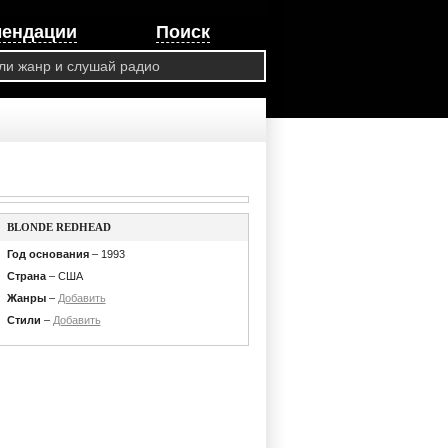
мендации
Поиск
BLONDE REDHEAD
Год основания
– 1993
Страна
– США
Жанры
–
Добавить
Стили
–
Добавить