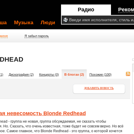
Радио
Реко
ша
Музыка
Люди
 меня
Я забыл пароль
EDHEAD
1)
Дискография (2)
Концерты (0)
В блогах (2)
Похожие (100)
ДОБАВИТЬ НОВОСТЬ
ая невесомость Blonde Redhead
ead - группа не новая, группа обсуждаемая, не сказать чтобы
. Но. Сказать, что очень известная, тоже будет не совсем верно. Но всё
ное. Самое главное, что Blonde Redhead - это группа, о которой хочется