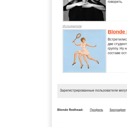
говорить.
Исполнители
Blonde 
Встретились
две студен
группу. Ну 
составе ост
Зарегистрированные пользователи могут
Blonde Redhead:
Профиль
Биография