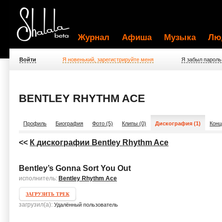
Журнал
Афиша
Музыка
Лю
Войти
Я новенький, зарегистрируйте меня
Я забыл пароль
BENTLEY RHYTHM ACE
Профиль
Биография
Фото (5)
Клипы (0)
Дискография (1)
Конц
<<
К дискографии Bentley Rhythm Ace
Bentley’s Gonna Sort You Out
исполнитель:
Bentley Rhythm Ace
ЗАГРУЗИТЬ ТРЕК
загрузил(а):
Удалённый пользователь