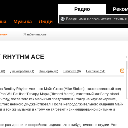
Радио
Реко
ша
Музыка
Люди
 меня
Я забыл пароль
 RHYTHM ACE
 (0)
Дискография (1)
Концерты (0)
В блогах (0)
Похожие (51)
 Bentley Rhythm Ace - это Майк Стокс (Mike Stokes), также известный под
p Will Eat Itself Ричард Марч (Richard March), известный как Barry Island.
году, после того как Марч был представлен Стоксу на хаус-вечеринке,
е Стокс немного ди-джействовал. После непродолжительного общения Майк
й и той же музыкой и к тому же тяготеют к синкопированной ритмике и
ще раз и решили попробовать сделать что-нибудь вместе в студии. Уже