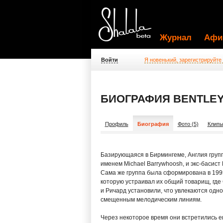
Журнал
Афи
Войти
Я новенький, зарегистрируйте
БИОГРАФИЯ BENTLEY
Профиль
Биография
Фото (5)
Клипы
Базирующаяся в Бирмингеме, Англия группа
именем Michael Barrywhoosh, и экс-басист Po
Сама же группа была сформирована в 1995 
которую устраивал их общий товарищ, гд
и Ричард установили, что увлекаются одно
смещенным мелодическим линиям.
Через некоторое время они встретились е