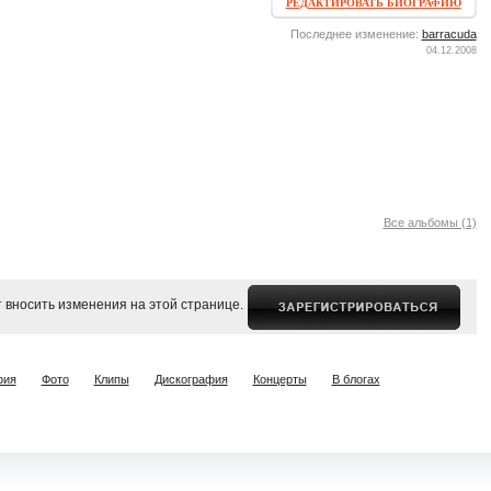
РЕДАКТИРОВАТЬ БИОГРАФИЮ
Последнее изменение:
barracuda
04.12.2008
Все альбомы (1)
 вносить изменения на этой странице.
фия
Фото
Клипы
Дискография
Концерты
В блогах