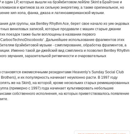
 и один LP, которые вышли на брэйкбитовом лейбле Skint в Брайтоне и
оманов и критиков за их сильную энергетику, а также оригинальное, но
шение хип-хопа, фанка, джаза и латиноамериканской музыки.
ния для группы, как Bentley Rhythm Ace, берет свое начало из уик-эндовых
етных виниловых записей, которые продавали с машин старые джанки
тих поездок также были воплощены в названии первого
Is CarbooTechnoDiscobooto’. Дальнейшее использование фрагментов этих
ителям брэйкбитовой музыки - сэмплирование, обработка фрагментов, а
зиции. Именно такой ди-джейский вид сэмплинга и позволил Bentley Rhythm
ного звучания, заразительной ритмичности и очаровательных
 становятся ежемесячными резидентами Heavenly’s Sunday Social Club
 Brothers), и их популярность начинает неуклонно расти. В 1997 году
пять же на Skint), на которой, кроме нескольких старых ремикшированных
руппа (примерно с 1997) года начинает культивировать небольшие
ансами собственного исполнения, на которых приветствовалось появление
зите.