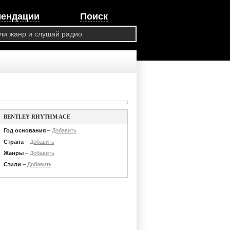
мендации
Поиск
BENTLEY RHYTHM ACE
Год основания
–
Добавить
Страна
–
Добавить
Жанры
–
Добавить
Стили
–
Добавить