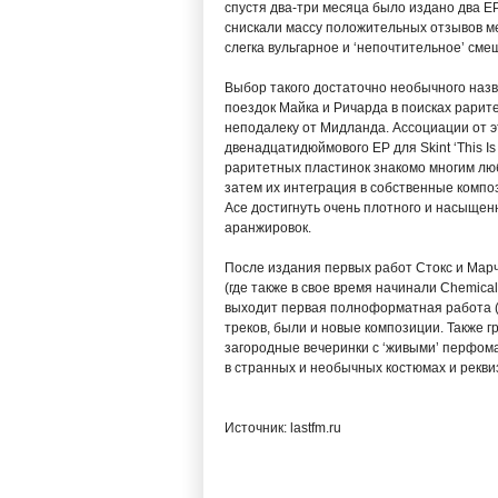
спустя два-три месяца было издано два EP
снискали массу положительных отзывов мел
слегка вульгарное и ‘непочтительное’ сме
Выбор такого достаточно необычного назва
поездок Майка и Ричарда в поисках рарит
неподалеку от Мидланда. Ассоциации от э
двенадцатидюймового EP для Skint ‘This 
раритетных пластинок знакомо многим люб
затем их интеграция в собственные компо
Ace достигнуть очень плотного и насыщен
аранжировок.
После издания первых работ Стокс и Марч
(где также в свое время начинали Chemical
выходит первая полноформатная работа (о
треков, были и новые композиции. Также г
загородные вечеринки с ‘живыми’ перфом
в странных и необычных костюмах и рекви
Источник: lastfm.ru