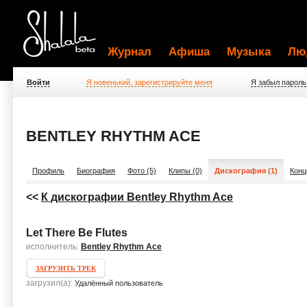
Журнал
Афиша
Музыка
Лю
Войти
Я новенький, зарегистрируйте меня
Я забыл пароль
BENTLEY RHYTHM ACE
Профиль
Биография
Фото (5)
Клипы (0)
Дискография (1)
Конц
<<
К дискографии Bentley Rhythm Ace
Let There Be Flutes
исполнитель:
Bentley Rhythm Ace
ЗАГРУЗИТЬ ТРЕК
загрузил(а):
Удалённый пользователь