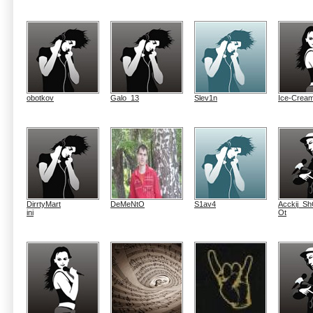
obotkov
Galo_13
Slev1n
Ice-Crea
DirrtyMart
DeMeNtO
S1av4
Acckij_S
ini
Ot