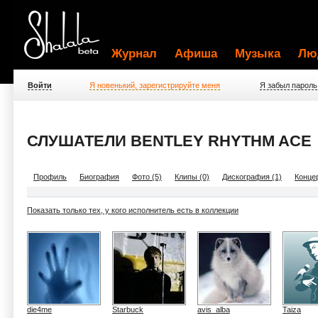
Журнал
Афиша
Музыка
Лю
Войти
Я новенький, зарегистрируйте меня
Я забыл пароль
СЛУШАТЕЛИ BENTLEY RHYTHM ACE
Профиль
Биография
Фото (5)
Клипы (0)
Дискография (1)
Концер
Показать только тех, у кого исполнитель есть в коллекции
die4me
Starbuck
avis_alba
Taiza