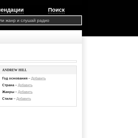
мендации
Поиск
ANDREW HILL
Год основания
–
Добавить
Страна
–
Добавить
Жанры
–
Добавить
Стили
–
Добавить