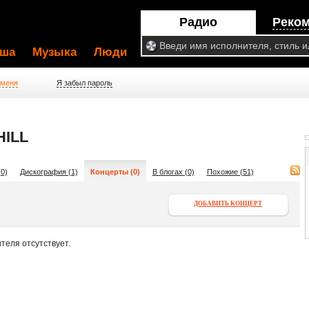
Радио
Реко
ша
Музыка
Люди
 меня
Я забыл пароль
ILL
0)
Дискография (1)
Концерты (0)
В блогах (0)
Похожие (51)
ДОБАВИТЬ КОНЦЕРТ
теля отсутствует.