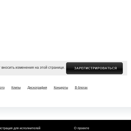
 вносить изменения на этой странице.
ото
Клипы
Дискография
Концерты
В блогах
истрация для исполнителей
О проекте