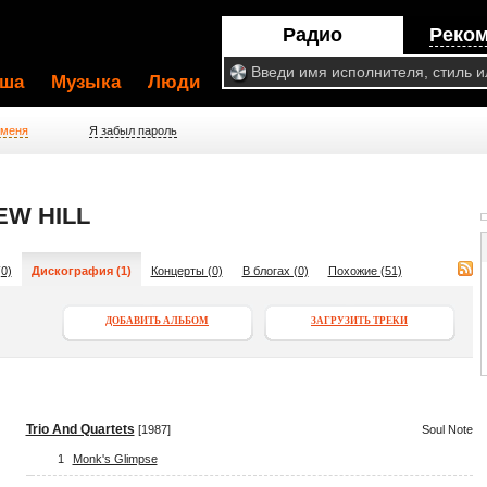
Радио
Реко
ша
Музыка
Люди
 меня
Я забыл пароль
W HILL
0)
Дискография (1)
Концерты (0)
В блогах (0)
Похожие (51)
ДОБАВИТЬ АЛЬБОМ
ЗАГРУЗИТЬ ТРЕКИ
Trio And Quartets
[1987]
Soul Note
1
Monk's Glimpse