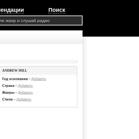
мендации
Поиск
ANDREW HILL
Год основания
–
Добавить
Страна
–
Добавить
Жанры
–
Добавить
Стили
–
Добавить