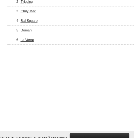
2
Tripping
3
Chilly Mac
4
Ball Square
5
Domani
6
La Verne