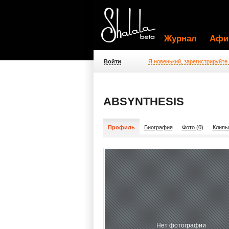
Журнал
Афи
Войти
Я новенький, зарегистрируйте
ABSYNTHESIS
Профиль
Биография
Фото (0)
Клипы
Нет фотографии