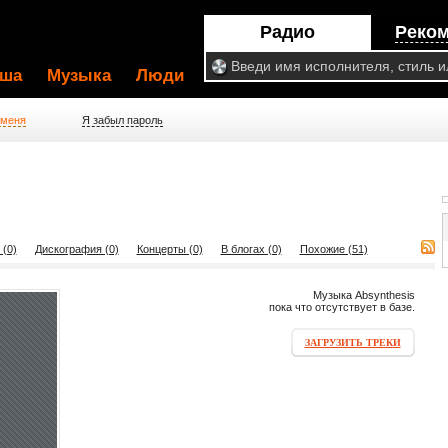
Радио
Реко
ша
Музыка
Люди
 меня
Я забыл пароль
 (0)
Дискография (0)
Концерты (0)
В блогах (0)
Похожие (51)
Музыка Absynthesis
пока что отсутствует в базе.
ЗАГРУЗИТЬ ТРЕКИ