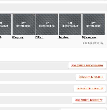
ет
нет
нет
нет
нет
графии
фотографии
фотографии
фотографии
фотографии
99
Warpboy
Dillich
Tendron
Dj Kasceus
Все похожие (51)
ДОБАВИТЬ БИОГРАФИЮ
ДОБАВИТЬ ВИДЕО
ДОБАВИТЬ АЛЬБОМ
ДОБАВИТЬ КОНЦЕРТ