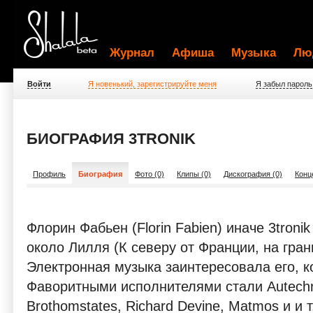
Журнал
Афиша
Музыка
Лю
Войти
Я новенький, зарегистрируйте меня
Я забыл пароль
БИОГРАФИЯ 3TRONIK
Профиль
Биография
Фото (0)
Клипы (0)
Дискография (0)
Конц
Флорин Фабьен (Florin Fabien) иначе 3tronik
около Лилля (К северу от Франции, на грани
Электронная музыка заинтересовала его, ко
Фаворитными исполнителями стали Autechre
Brothomstates, Richard Devine, Matmos и и 