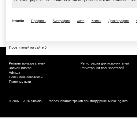
Зарегистрированные пользователи могут вносить изменения на этой
3tronik:
Профиль
Биография
Фото
Клипы
Дискография
Посетителей на сайте 0
Рейтинг пользователей
Регистрация для исполнителей
Записи блогов
Регистрация пользователей
Афиша
Поиск пользователей
Поиск музыки
© 2007 - 2026 Shalala
Распознавание треков при поддержке
AudioTag.info