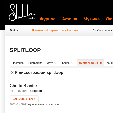
Журнал
Афиша
Музыка
Лю
Войти
Я новенький, зарегистрируйте меня
Я забыл пароль
SPLITLOOP
Профиль
Биография
Фото (2)
Клипы (0)
Дискография (1)
Конц
<<
К дискографии splitloop
Ghetto Blaster
исполнитель:
splitloop
ЗАГРУЗИТЬ ТРЕК
загрузил(а):
Удалённый пользователь