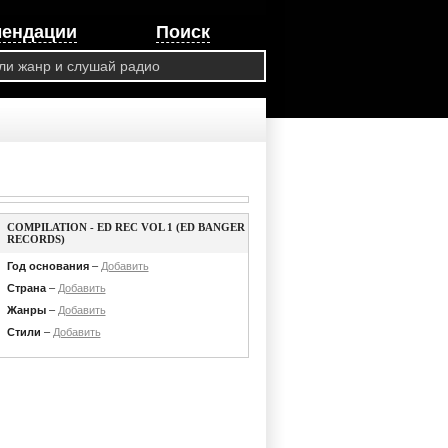
мендации
Поиск
COMPILATION - ED REC VOL 1 (ED BANGER
RECORDS)
Год основания
–
Добавить
Страна
–
Добавить
Жанры
–
Добавить
Стили
–
Добавить