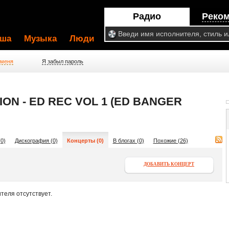
Радио
Реко
ша
Музыка
Люди
 меня
Я забыл пароль
ON - ED REC VOL 1 (ED BANGER
0)
Дискография (0)
Концерты (0)
В блогах (0)
Похожие (26)
ДОБАВИТЬ КОНЦЕРТ
теля отсутствует.