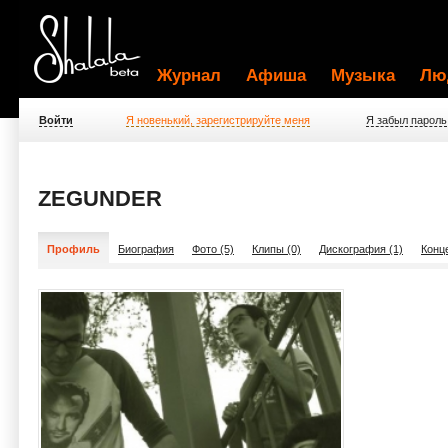
Журнал
Афиша
Музыка
Лю
Войти
Я новенький, зарегистрируйте меня
Я забыл пароль
ZEGUNDER
Профиль
Биография
Фото (5)
Клипы (0)
Дискография (1)
Конц