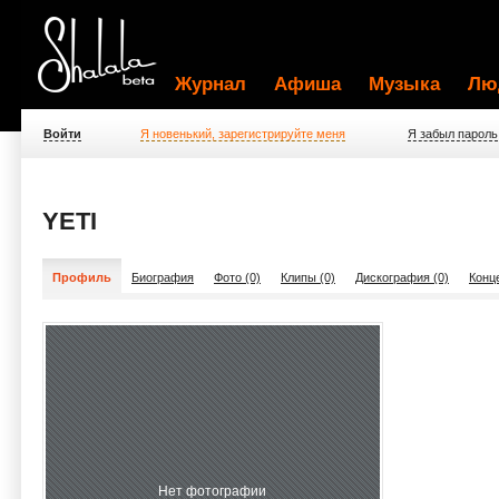
Журнал
Афиша
Музыка
Лю
Войти
Я новенький, зарегистрируйте меня
Я забыл пароль
YETI
Профиль
Биография
Фото (0)
Клипы (0)
Дискография (0)
Конц
Нет фотографии