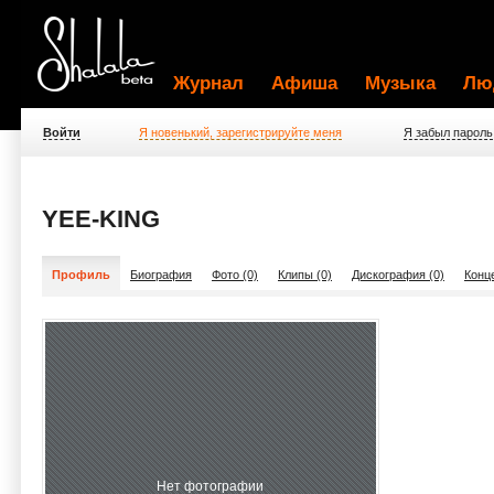
Журнал
Афиша
Музыка
Лю
Войти
Я новенький, зарегистрируйте меня
Я забыл пароль
YEE-KING
Профиль
Биография
Фото (0)
Клипы (0)
Дискография (0)
Конц
Нет фотографии