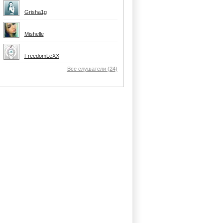
Grisha1g
Mishelle
FreedomLeXX
Все слушатели (24)