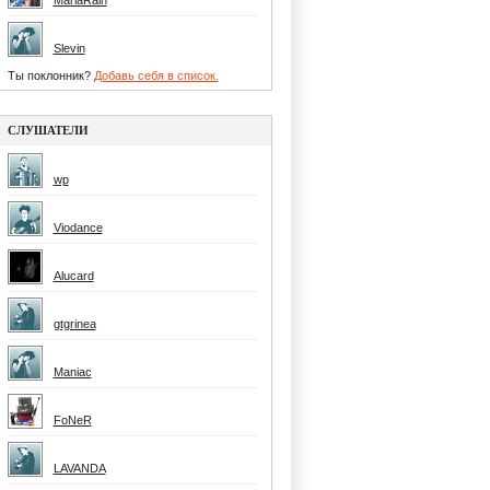
MariaRain
Slevin
Ты поклонник?
Добавь себя в список.
СЛУШАТЕЛИ
wp
Viodance
Alucard
gtgrinea
Maniac
FoNeR
LAVANDA