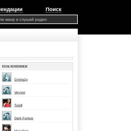
мендации
Поиск
ПОКЛОННИКИ
Grisha1g
Vervest
Tomill
Dark-Furious