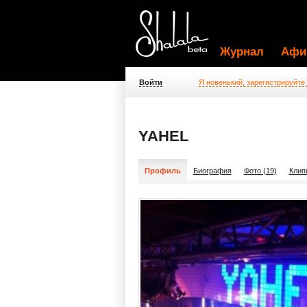
Журнал
Афи
Войти
Я новенький, зарегистрируйте
YAHEL
Профиль
Биография
Фото (19)
Клип