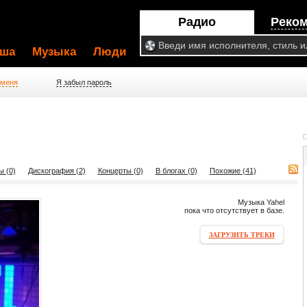
Радио
Реко
ша
Музыка
Люди
 меня
Я забыл пароль
ы (0)
Дискография (2)
Концерты (0)
В блогах (0)
Похожие (41)
Музыка Yahel
пока что отсутствует в базе.
ЗАГРУЗИТЬ ТРЕКИ