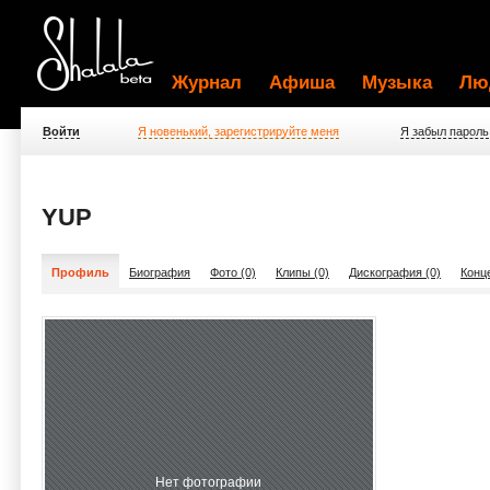
Журнал
Афиша
Музыка
Лю
Войти
Я новенький, зарегистрируйте меня
Я забыл пароль
YUP
Профиль
Биография
Фото (0)
Клипы (0)
Дискография (0)
Конц
Нет фотографии