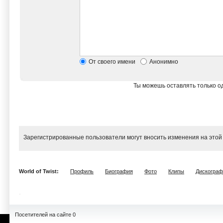
От своего имени
Анонимно
Ты можешь оставлять только од
Зарегистрированные пользователи могут вносить изменения на этой
World of Twist:
Профиль
Биография
Фото
Клипы
Дискограф
Посетителей на сайте 0