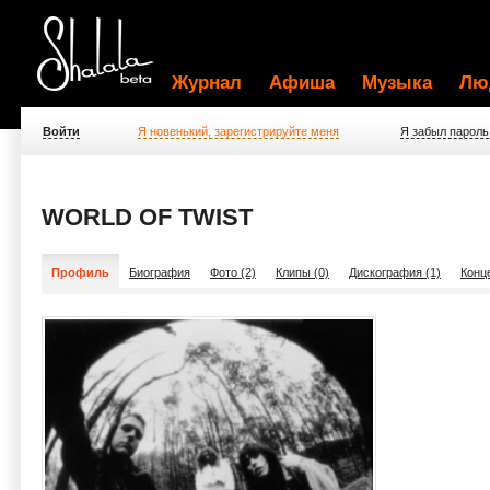
Журнал
Афиша
Музыка
Лю
Войти
Я новенький, зарегистрируйте меня
Я забыл пароль
WORLD OF TWIST
Профиль
Биография
Фото (2)
Клипы (0)
Дискография (1)
Конц